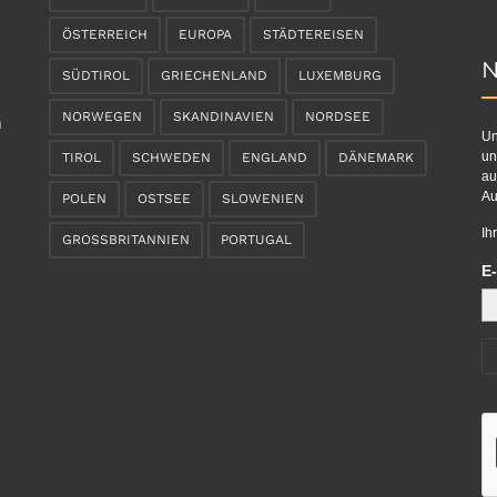
ÖSTERREICH
EUROPA
STÄDTEREISEN
N
SÜDTIROL
GRIECHENLAND
LUXEMBURG
NORWEGEN
SKANDINAVIEN
NORDSEE
n
Un
un
TIROL
SCHWEDEN
ENGLAND
DÄNEMARK
au
Au
POLEN
OSTSEE
SLOWENIEN
Ih
GROSSBRITANNIEN
PORTUGAL
E-