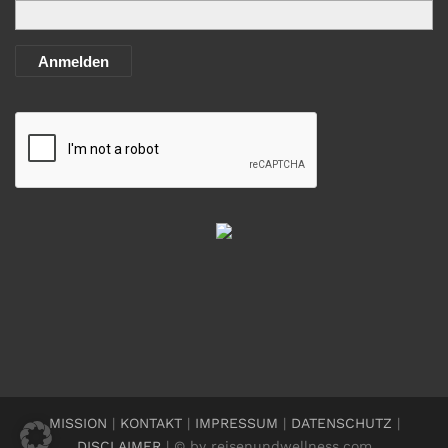
Anmelden
MISSION
|
KONTAKT
|
IMPRESSUM
|
DATENSCHUTZ
|
DISCLAIMER
| © by reisenundwellness.com