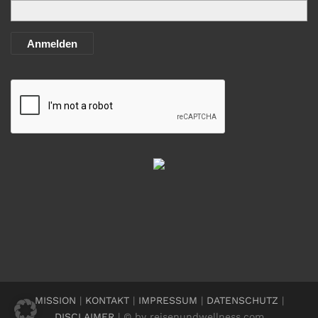
Anmelden
MISSION
|
KONTAKT
|
IMPRESSUM
|
DATENSCHUTZ
|
DISCLAIMER
| © by reisenundwellness.com