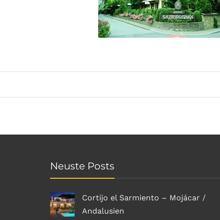
Neuste Posts
Cortijo el Sarmiento – Mojácar /
Andalusien