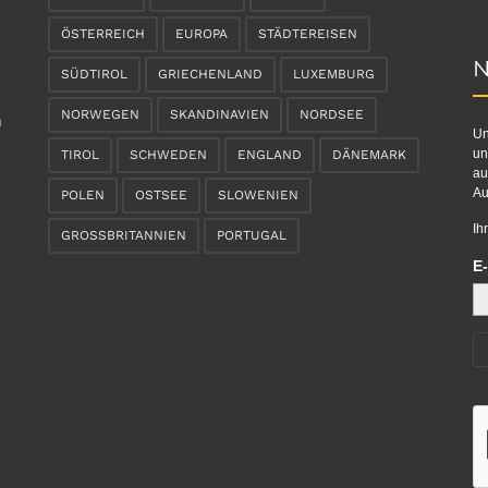
ÖSTERREICH
EUROPA
STÄDTEREISEN
N
SÜDTIROL
GRIECHENLAND
LUXEMBURG
NORWEGEN
SKANDINAVIEN
NORDSEE
n
Un
un
TIROL
SCHWEDEN
ENGLAND
DÄNEMARK
au
Au
POLEN
OSTSEE
SLOWENIEN
Ih
GROSSBRITANNIEN
PORTUGAL
E-