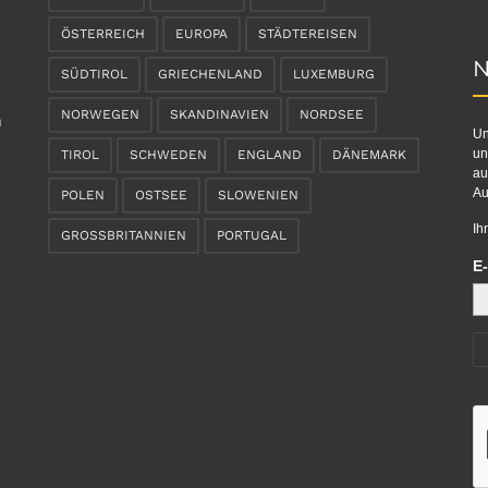
ÖSTERREICH
EUROPA
STÄDTEREISEN
N
SÜDTIROL
GRIECHENLAND
LUXEMBURG
NORWEGEN
SKANDINAVIEN
NORDSEE
n
Un
un
TIROL
SCHWEDEN
ENGLAND
DÄNEMARK
au
Au
POLEN
OSTSEE
SLOWENIEN
Ih
GROSSBRITANNIEN
PORTUGAL
E-