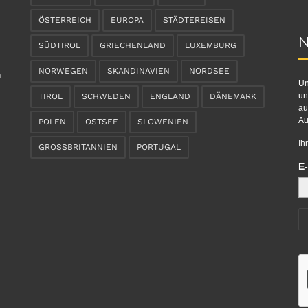
ÖSTERREICH
EUROPA
STÄDTEREISEN
N
SÜDTIROL
GRIECHENLAND
LUXEMBURG
NORWEGEN
SKANDINAVIEN
NORDSEE
n
Un
un
TIROL
SCHWEDEN
ENGLAND
DÄNEMARK
au
Au
POLEN
OSTSEE
SLOWENIEN
Ih
GROSSBRITANNIEN
PORTUGAL
E-