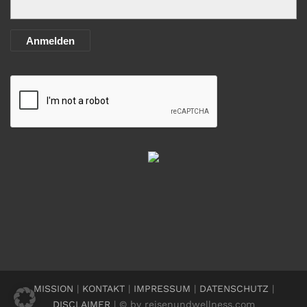
Anmelden
MISSION
|
KONTAKT
|
IMPRESSUM
|
DATENSCHUTZ
|
DISCLAIMER
| © by reisenundwellness.com