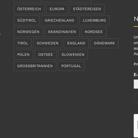
ÖSTERREICH
EUROPA
STÄDTEREISEN
N
SÜDTIROL
GRIECHENLAND
LUXEMBURG
NORWEGEN
SKANDINAVIEN
NORDSEE
n
Un
un
TIROL
SCHWEDEN
ENGLAND
DÄNEMARK
au
Au
POLEN
OSTSEE
SLOWENIEN
Ih
GROSSBRITANNIEN
PORTUGAL
E-