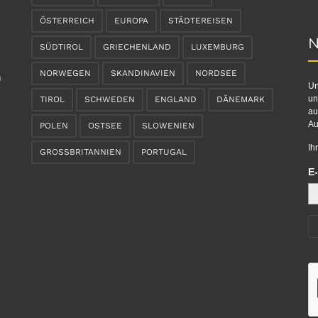
ÖSTERREICH
EUROPA
STÄDTEREISEN
N
SÜDTIROL
GRIECHENLAND
LUXEMBURG
NORWEGEN
SKANDINAVIEN
NORDSEE
n
Un
un
TIROL
SCHWEDEN
ENGLAND
DÄNEMARK
au
Au
POLEN
OSTSEE
SLOWENIEN
Ih
GROSSBRITANNIEN
PORTUGAL
E-