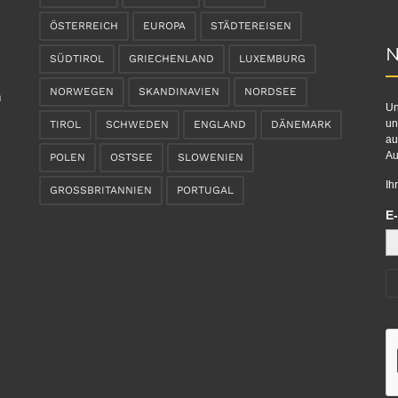
ÖSTERREICH
EUROPA
STÄDTEREISEN
N
SÜDTIROL
GRIECHENLAND
LUXEMBURG
NORWEGEN
SKANDINAVIEN
NORDSEE
n
Un
un
TIROL
SCHWEDEN
ENGLAND
DÄNEMARK
au
Au
POLEN
OSTSEE
SLOWENIEN
Ih
GROSSBRITANNIEN
PORTUGAL
E-