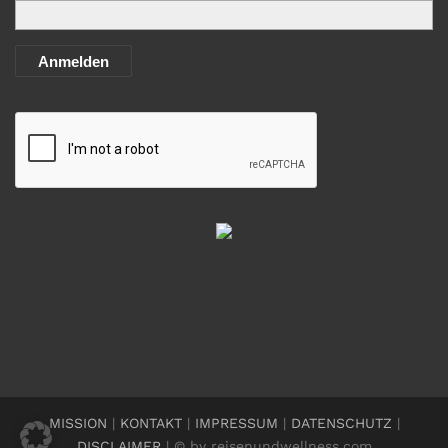
Anmelden
MISSION
|
KONTAKT
|
IMPRESSUM
|
DATENSCHUTZ
|
DISCLAIMER
| © by reisenundwellness.com