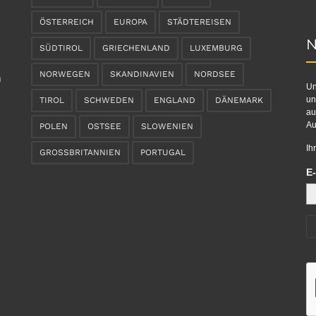
ÖSTERREICH
EUROPA
STÄDTEREISEN
N
SÜDTIROL
GRIECHENLAND
LUXEMBURG
NORWEGEN
SKANDINAVIEN
NORDSEE
n
Un
un
TIROL
SCHWEDEN
ENGLAND
DÄNEMARK
au
Au
POLEN
OSTSEE
SLOWENIEN
Ih
GROSSBRITANNIEN
PORTUGAL
E-