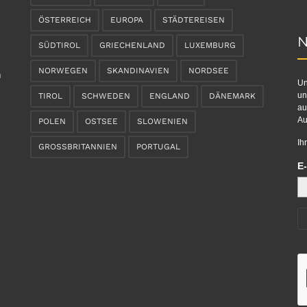
ÖSTERREICH
EUROPA
STÄDTEREISEN
N
SÜDTIROL
GRIECHENLAND
LUXEMBURG
NORWEGEN
SKANDINAVIEN
NORDSEE
n
Un
un
TIROL
SCHWEDEN
ENGLAND
DÄNEMARK
au
Au
POLEN
OSTSEE
SLOWENIEN
Ih
GROSSBRITANNIEN
PORTUGAL
E-