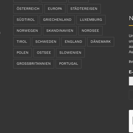
ÖSTERREICH
EUROPA
STÄDTEREISEN
N
SÜDTIROL
GRIECHENLAND
LUXEMBURG
NORWEGEN
SKANDINAVIEN
NORDSEE
n
Un
un
TIROL
SCHWEDEN
ENGLAND
DÄNEMARK
au
Au
POLEN
OSTSEE
SLOWENIEN
Ih
GROSSBRITANNIEN
PORTUGAL
E-