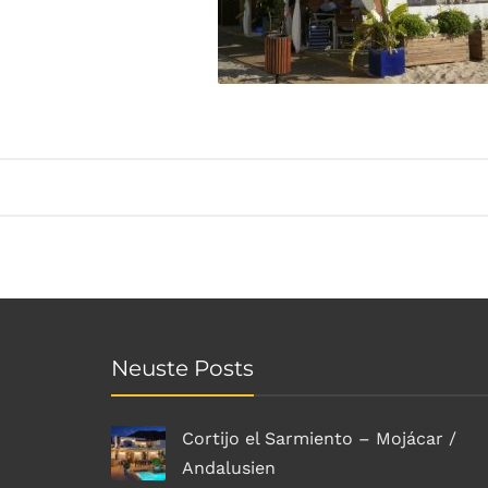
Neuste Posts
Cortijo el Sarmiento – Mojácar /
Andalusien