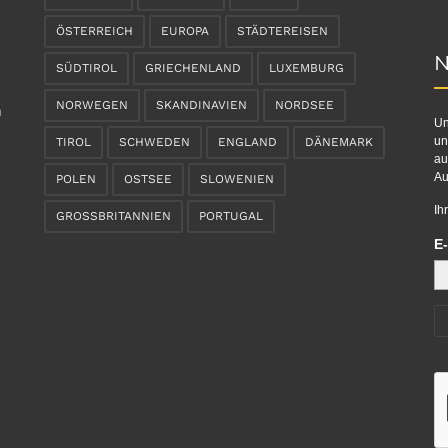
ÖSTERREICH
EUROPA
STÄDTEREISEN
N
SÜDTIROL
GRIECHENLAND
LUXEMBURG
NORWEGEN
SKANDINAVIEN
NORDSEE
n
Un
un
TIROL
SCHWEDEN
ENGLAND
DÄNEMARK
au
Au
POLEN
OSTSEE
SLOWENIEN
Ih
GROSSBRITANNIEN
PORTUGAL
E-