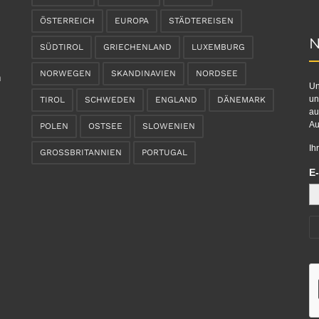
ÖSTERREICH
EUROPA
STÄDTEREISEN
N
SÜDTIROL
GRIECHENLAND
LUXEMBURG
NORWEGEN
SKANDINAVIEN
NORDSEE
n
Un
un
TIROL
SCHWEDEN
ENGLAND
DÄNEMARK
au
Au
POLEN
OSTSEE
SLOWENIEN
Ih
GROSSBRITANNIEN
PORTUGAL
E-