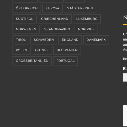
ÖSTERREICH
EUROPA
STÄDTEREISEN
N
SÜDTIROL
GRIECHENLAND
LUXEMBURG
NORWEGEN
SKANDINAVIEN
NORDSEE
n
Un
un
TIROL
SCHWEDEN
ENGLAND
DÄNEMARK
au
Au
POLEN
OSTSEE
SLOWENIEN
Ih
GROSSBRITANNIEN
PORTUGAL
E-