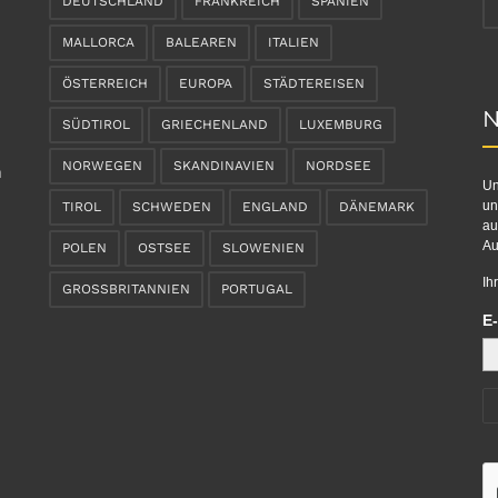
DEUTSCHLAND
FRANKREICH
SPANIEN
MALLORCA
BALEAREN
ITALIEN
ÖSTERREICH
EUROPA
STÄDTEREISEN
N
SÜDTIROL
GRIECHENLAND
LUXEMBURG
NORWEGEN
SKANDINAVIEN
NORDSEE
n
Un
un
TIROL
SCHWEDEN
ENGLAND
DÄNEMARK
au
Au
POLEN
OSTSEE
SLOWENIEN
Ih
GROSSBRITANNIEN
PORTUGAL
E-