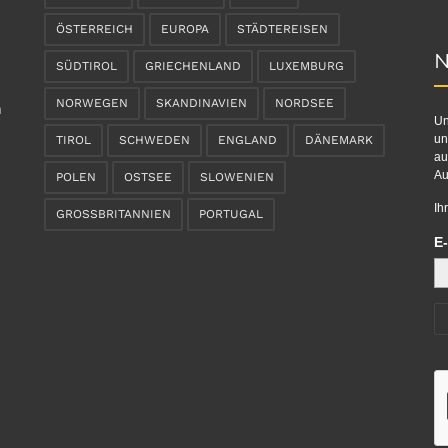
ÖSTERREICH
EUROPA
STÄDTEREISEN
N
SÜDTIROL
GRIECHENLAND
LUXEMBURG
NORWEGEN
SKANDINAVIEN
NORDSEE
n
Un
un
TIROL
SCHWEDEN
ENGLAND
DÄNEMARK
au
Au
POLEN
OSTSEE
SLOWENIEN
Ih
GROSSBRITANNIEN
PORTUGAL
E-