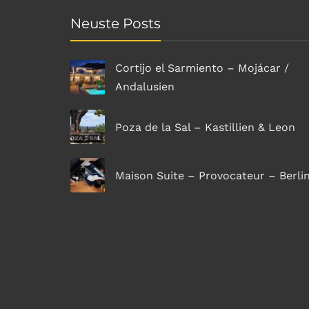
Neuste Posts
Cortijo el Sarmiento – Mojácar /
Andalusien
Poza de la Sal – Kastillien & Leon
Maison Suite – Provocateur – Berli