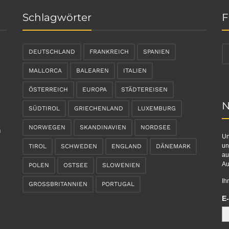
Schlagwörter
F
DEUTSCHLAND
FRANKREICH
SPANIEN
MALLORCA
BALEAREN
ITALIEN
ÖSTERREICH
EUROPA
STÄDTEREISEN
N
SÜDTIROL
GRIECHENLAND
LUXEMBURG
NORWEGEN
SKANDINAVIEN
NORDSEE
n
Un
un
TIROL
SCHWEDEN
ENGLAND
DÄNEMARK
au
Au
POLEN
OSTSEE
SLOWENIEN
Ih
GROSSBRITANNIEN
PORTUGAL
E-