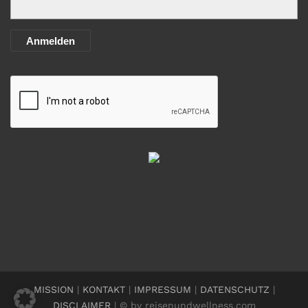
Anmelden
MISSION
|
KONTAKT
|
IMPRESSUM
|
DATENSCHUTZ
|
DISCLAIMER
| © by reisenundwellness.com