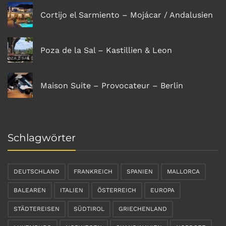
Cortijo el Sarmiento – Mojácar / Andalusien
Poza de la Sal – Kastillien & Leon
Maison Suite – Provocateur – Berlin
Schlagwörter
DEUTSCHLAND
FRANKREICH
SPANIEN
MALLORCA
BALEAREN
ITALIEN
ÖSTERREICH
EUROPA
STÄDTEREISEN
SÜDTIROL
GRIECHENLAND