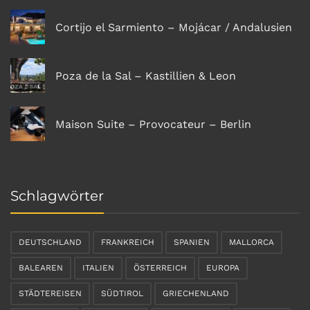
Cortijo el Sarmiento – Mojácar / Andalusien
Poza de la Sal – Kastillien & Leon
Maison Suite – Provocateur – Berlin
Schlagwörter
DEUTSCHLAND
FRANKREICH
SPANIEN
MALLORCA
BALEAREN
ITALIEN
ÖSTERREICH
EUROPA
STÄDTEREISEN
SÜDTIROL
GRIECHENLAND