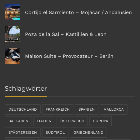
Cortijo el Sarmiento – Mojácar / Andalusien
Poza de la Sal – Kastillien & Leon
Maison Suite – Provocateur – Berlin
Schlagwörter
DEUTSCHLAND
FRANKREICH
SPANIEN
MALLORCA
BALEAREN
ITALIEN
ÖSTERREICH
EUROPA
STÄDTEREISEN
SÜDTIROL
GRIECHENLAND