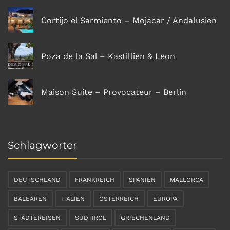
Cortijo el Sarmiento – Mojácar / Andalusien
Poza de la Sal – Kastillien & Leon
Maison Suite – Provocateur – Berlin
Schlagwörter
DEUTSCHLAND
FRANKREICH
SPANIEN
MALLORCA
BALEAREN
ITALIEN
ÖSTERREICH
EUROPA
STÄDTEREISEN
SÜDTIROL
GRIECHENLAND