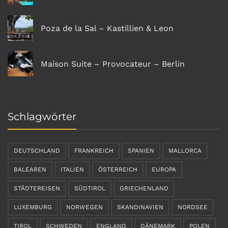
Poza de la Sal – Kastillien & Leon
Maison Suite – Provocateur – Berlin
Schlagwörter
DEUTSCHLAND
FRANKREICH
SPANIEN
MALLORCA
BALEAREN
ITALIEN
ÖSTERREICH
EUROPA
STÄDTEREISEN
SÜDTIROL
GRIECHENLAND
LUXEMBURG
NORWEGEN
SKANDINAVIEN
NORDSEE
TIROL
SCHWEDEN
ENGLAND
DÄNEMARK
POLEN