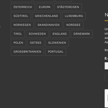
ÖSTERREICH
EUROPA
STÄDTEREISEN
N
SÜDTIROL
GRIECHENLAND
LUXEMBURG
NORWEGEN
SKANDINAVIEN
NORDSEE
n
Un
un
TIROL
SCHWEDEN
ENGLAND
DÄNEMARK
au
Au
POLEN
OSTSEE
SLOWENIEN
Ih
GROSSBRITANNIEN
PORTUGAL
E-