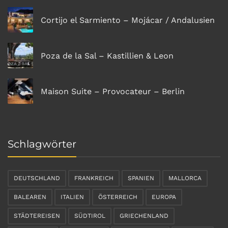
Cortijo el Sarmiento – Mojácar / Andalusien
Poza de la Sal – Kastillien & Leon
Maison Suite – Provocateur – Berlin
Schlagwörter
DEUTSCHLAND
FRANKREICH
SPANIEN
MALLORCA
BALEAREN
ITALIEN
ÖSTERREICH
EUROPA
STÄDTEREISEN
SÜDTIROL
GRIECHENLAND