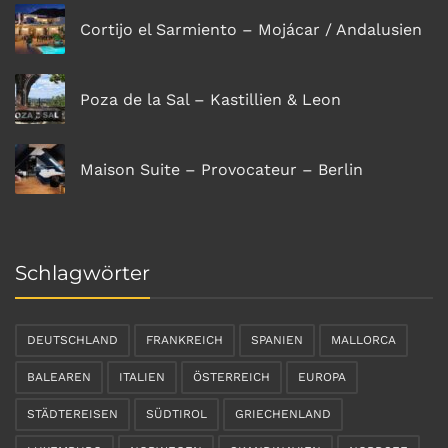
Cortijo el Sarmiento – Mojácar / Andalusien
Poza de la Sal – Kastillien & Leon
Maison Suite – Provocateur – Berlin
Schlagwörter
DEUTSCHLAND
FRANKREICH
SPANIEN
MALLORCA
BALEAREN
ITALIEN
ÖSTERREICH
EUROPA
STÄDTEREISEN
SÜDTIROL
GRIECHENLAND