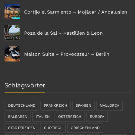
Cortijo el Sarmiento – Mojácar / Andalusien
Poza de la Sal – Kastillien & Leon
Maison Suite – Provocateur – Berlin
Schlagwörter
DEUTSCHLAND
FRANKREICH
SPANIEN
MALLORCA
BALEAREN
ITALIEN
ÖSTERREICH
EUROPA
STÄDTEREISEN
SÜDTIROL
GRIECHENLAND